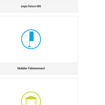
expo fence MS
Mobiler Fahnenmast