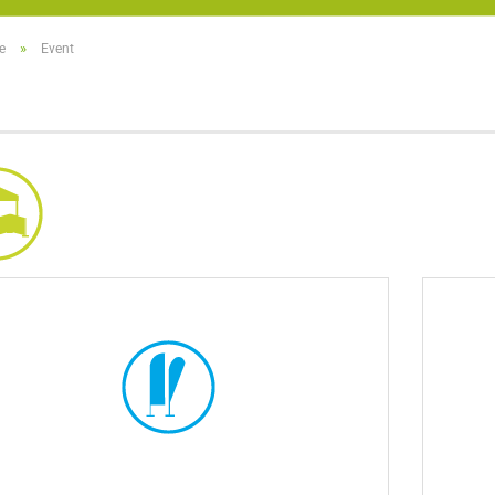
»
e
Event