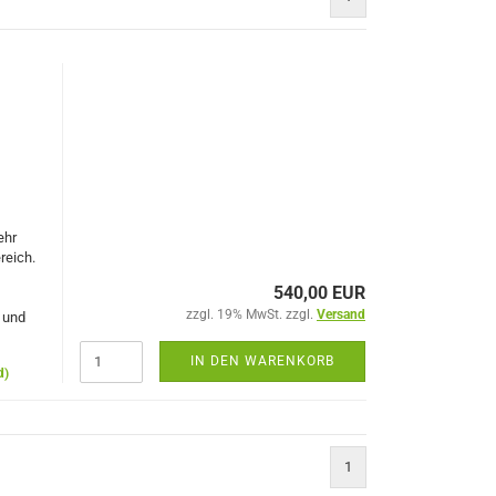
ehr
reich.
540,00 EUR
zzgl. 19% MwSt. zzgl.
Versand
 und
IN DEN WARENKORB
d)
1