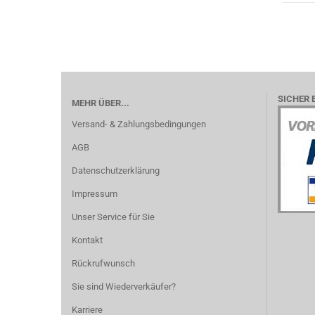
SICHER 
MEHR ÜBER...
Versand- & Zahlungsbedingungen
AGB
Datenschutzerklärung
Impressum
Unser Service für Sie
Kontakt
Rückrufwunsch
Sie sind Wiederverkäufer?
Karriere