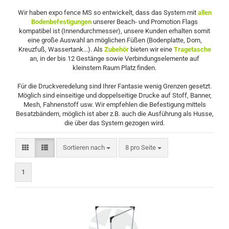
Wir haben expo fence MS so entwickelt, dass das System mit
allen
Bodenbefestigungen
unserer Beach- und Promotion Flags
kompatibel ist (Innendurchmesser), unsere Kunden erhalten somit
eine große Auswahl an möglichen Füßen (Bodenplatte, Dorn,
Kreuzfuß, Wassertank...). Als
Zubehör
bieten wir eine
Tragetasche
an, in der bis 12 Gestänge sowie Verbindungselemente auf
kleinstem Raum Platz finden.
Für die Druckveredelung sind Ihrer Fantasie wenig Grenzen gesetzt.
Möglich sind einseitige und doppelseitige Drucke auf Stoff, Banner,
Mesh, Fahnenstoff usw. Wir empfehlen die Befestigung mittels
Besatzbändern, möglich ist aber z.B. auch die Ausführung als Husse,
die über das System gezogen wird.
Sortieren nach
pro Seite
Sortieren nach
8 pro Seite
1