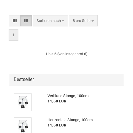
Sortieren nach
pro Seite
Sortieren nach
8 pro Seite
1
1
bis
6
(von insgesamt
6
)
Bestseller
Vertikale Stange, 100cm
11,50 EUR
Horizontale Stange, 100cm
11,50 EUR