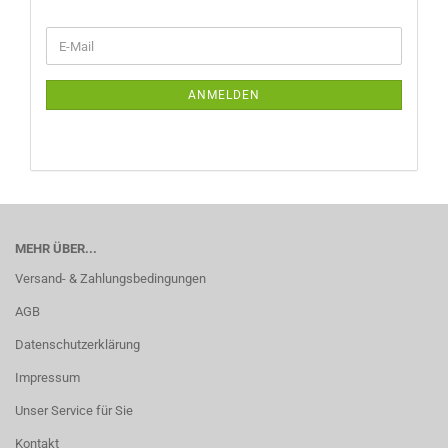
WEITER
E-
ZUR
Mail
NEWSLETTER-
ANMELDUNG
ANMELDEN
MEHR ÜBER...
Versand- & Zahlungsbedingungen
AGB
Datenschutzerklärung
Impressum
Unser Service für Sie
Kontakt