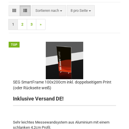
Sortieren nach
pro Seite
Sortieren nach
8 pro Seite
1
2
3
»
TOP
SEG SmartFrame 100x200cm inkl. doppelseitigem Print
(oder Rückseite weiß)
Inklusive Versand DE!
Sehr leichtes Messewandsystem aus Aluminium mit einem
schlanken 4,2cm Profil.