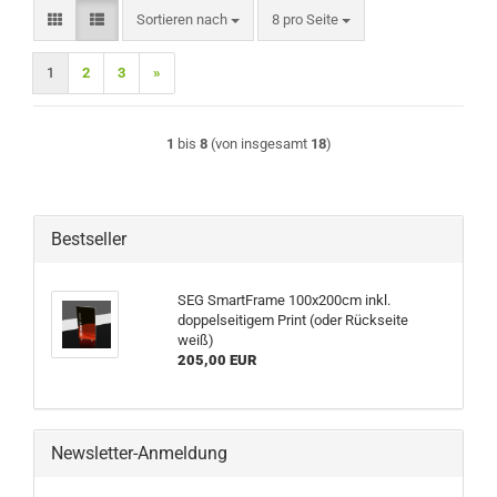
Sortieren nach
pro Seite
Sortieren nach
8 pro Seite
1
2
3
»
1
bis
8
(von insgesamt
18
)
Bestseller
SEG SmartFrame 100x200cm inkl.
doppelseitigem Print (oder Rückseite
weiß)
205,00 EUR
Newsletter-Anmeldung